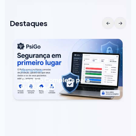
Destaques
←
→
DESTAQUE
Gestão Completa para
Psicólogos