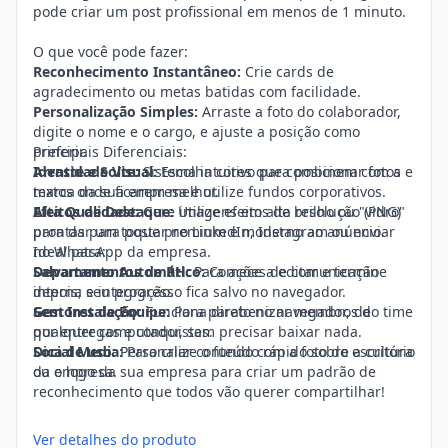
pode criar um post profissional em menos de 1 minuto.
O que você pode fazer:
Reconhecimento Instantâneo:
Crie cards de
agradecimento ou metas batidas com facilidade.
Personalização Simples:
Arraste a foto do colaborador,
digite o nome e o cargo, e ajuste a posição como
preferir.
Principais Diferenciais:
Identidade Visual:
Arraste e Solte:
Sistema intuitivo para posicionar fotos e
Escolha cores que combinem com a
marca da sua empresa e utilize fundos corporativos.
textos onde ficarem melhor.
Efeitos de Destaque:
Alta Qualidade:
Gere imagens em alta resolução (PNG)
Utilize efeitos de brilho ou "vidro"
para dar um toque premium e moderno ao anúncio.
prontas para postar no LinkedIn, Instagram ou enviar
no WhatsApp da empresa.
Ideal para:
Salvamento Automático:
Departamentos de RH:
Para ações de comunicação
Comece a editar e termine
depois; seu progresso fica salvo no navegador.
interna e integração.
Sem Instalação:
Gestores de Equipe:
Funciona direto no navegador, de
Para parabenizar membros do time
qualquer computador, sem precisar baixar nada.
por entregas e conquistas.
Social Media:
Dica de uso:
Personalize o fundo com a foto do escritório
Para criar conteúdo rápido sobre a cultura
da empresa.
ou o logo da sua empresa para criar um padrão de
reconhecimento que todos vão querer compartilhar!
Ver detalhes do produto