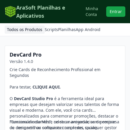
AraSoft Planilhas e
Minha
Entrar
Conta
Aplicativos
Todos os Produtos
Scripts
Planilhas
App Android
DevCard Pro
Versão 1.4.0
Crie Cards de Reconhecimento Profissional em
Segundos
Para testar,
CLIQUE AQUI.
O
DevCard Studio Pro
é a ferramenta ideal para
empresas que desejam valorizar seus talentos de forma
visual e moderna. Com ele, você cria cards
personalizados para comemorar promoções, destacar o
"Funcionário do Mês", celebrar aniversários de empresa
Funciona diretamente no seu navegador, sem precisar
ou compartilhar conquistas nas redes sociais.
de designers ou softwares complexos, qualquer gestor