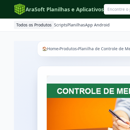
AraSoft Planilhas e Aplicativos
Todos os Produtos
Scripts
Planilhas
App Android
🏠
Home
›
Produtos
›
Planilha de Controle de M